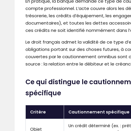
En pratique, la banque demande ce type de caut
compte professionnel. L’acte couvre alors les déc
trésorerie, les crédits d’équipement, les engag
documentaires), et toutes les dettes accessoire
ces crédits ne soit identifié nommément dans 
Le droit français admet la validité de ce type d’
obligations portant sur des choses futures, à co
couvertes par le cautionnement omnibus sont dét
source : la relation entre le débiteur et le créanc
Ce qui distingue le cautionn
spécifique
Critère
Cautionnement spécifique
Un crédit déterminé (ex. : prêt
Objet