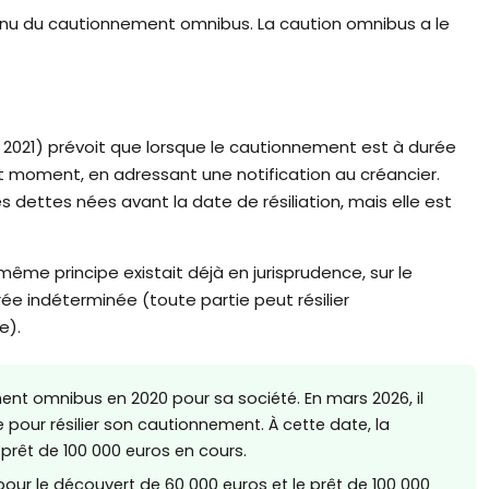
connu du cautionnement omnibus. La caution omnibus a le
de 2021) prévoit que lorsque le cautionnement est à durée
ut moment, en adressant une notification au créancier.
es dettes nées avant la date de résiliation, mais elle est
ême principe existait déjà en jurisprudence, sur le
 indéterminée (toute partie peut résilier
e).
nt omnibus en 2020 pour sa société. En mars 2026, il
our résilier son cautionnement. À cette date, la
prêt de 100 000 euros en cours.
n pour le découvert de 60 000 euros et le prêt de 100 000