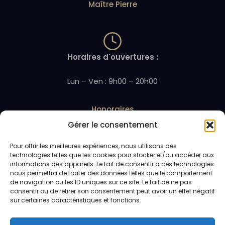
Maître Pierre
Horaires d'ouvertures :
Lun – Ven : 9h00 – 20h00
Honoraires
Gérer le consentement
Pour offrir les meilleures expériences, nous utilisons des
technologies telles que les cookies pour stocker et/ou accéder aux
Téléphone : 01.46.05.44.01
informations des appareils. Le fait de consentir à ces technologies
nous permettra de traiter des données telles que le comportement
de navigation ou les ID uniques sur ce site. Le fait de ne pas
Contact
consentir ou de retirer son consentement peut avoir un effet négatif
sur certaines caractéristiques et fonctions.